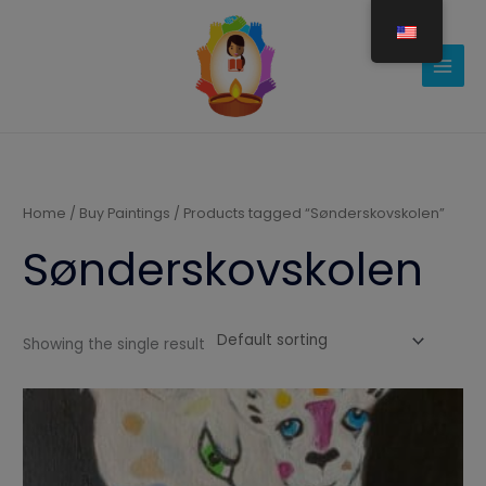
Gå
til
indholdet
Home
/
Buy Paintings
/ Products tagged “Sønderskovskolen”
Sønderskovskolen
Showing the single result