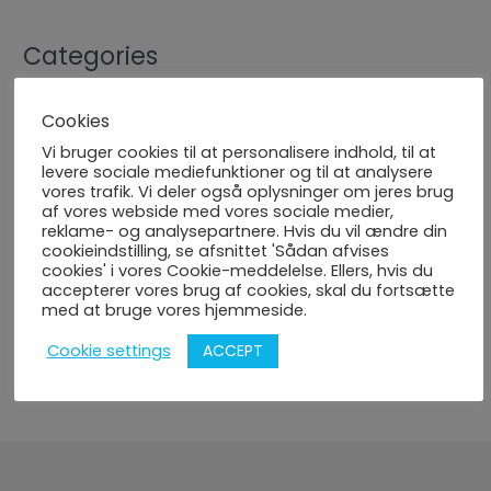
Categories
Order private art commission
(5)
Cookies
Buy water color Paintings
(20)
Vi bruger cookies til at personalisere indhold, til at
levere sociale mediefunktioner og til at analysere
Buy art by students
(40)
vores trafik. Vi deler også oplysninger om jeres brug
af vores webside med vores sociale medier,
Buy oil on Paper
(7)
reklame- og analysepartnere. Hvis du vil ændre din
cookieindstilling, se afsnittet 'Sådan afvises
Buy oil painting Original
(58)
cookies' i vores Cookie-meddelelse. Ellers, hvis du
accepterer vores brug af cookies, skal du fortsætte
Buy oil painting Prints
(56)
med at bruge vores hjemmeside.
Buy charcoal and graphite art
(4)
ACCEPT
Cookie settings