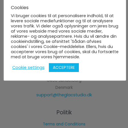
Kunst Klasser
Cookies
Om Os
Vi bruger cookies til at personalisere indhold, til at
Kontakt Os
levere sociale mediefunktioner og til at analysere
vores trafik. Vi deler også oplysninger om jeres brug
Følg os
af vores webside med vores sociale medier,
reklame- og analysepartnere. Hvis du vil ændre din
cookieindstilling, se afsnittet 'Sådan afvises
cookies' i vores Cookie-meddelelse. Ellers, hvis du
accepterer vores brug af cookies, skal du fortsætte
med at bruge vores hjemmeside.
Kontakt Os
ACCEPTERE
Cookie settings
Klosterløkken 4, 1.th.,
6400 Sønderborg
Denmark
support@theglacstudio.dk
Politik
Terms and Conditions