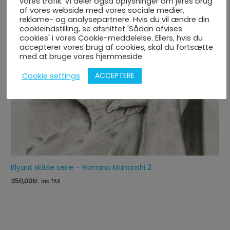
vores trafik. Vi deler også oplysninger om jeres brug
af vores webside med vores sociale medier,
reklame- og analysepartnere. Hvis du vil ændre din
cookieindstilling, se afsnittet 'Sådan afvises
cookies' i vores Cookie-meddelelse. Ellers, hvis du
accepterer vores brug af cookies, skal du fortsætte
med at bruge vores hjemmeside.
ACCEPTERE
Cookie settings
Blyant skitse serie – Ramana Maharishi 2
350,00
kr.
inc TAX