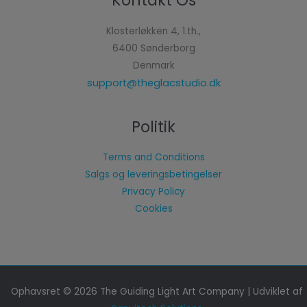
Kontakt Os
Klosterløkken 4, 1.th.,
6400 Sønderborg
Denmark
support@theglacstudio.dk
Politik
Terms and Conditions
Salgs og leveringsbetingelser
Privacy Policy
Cookies
Ophavsret © 2026 The Guiding Light Art Company | Udviklet af