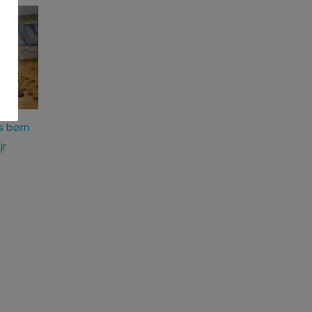
s børn
jr