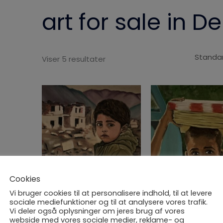
art for sale in 
Viser 5 resultater
Modige nye verdens børn
Modige nye verden
Cookies
– Afghanistan
– Afrika
Vi bruger cookies til at personalisere indhold, til at levere
4.000,00
kr.
4.000,00
kr.
sociale mediefunktioner og til at analysere vores trafik.
inc TAX
inc TAX
Vi deler også oplysninger om jeres brug af vores
webside med vores sociale medier, reklame- og