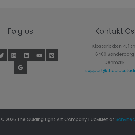
Følg os
Kontakt Os
Klosterløkken 4, 1.th
6400 Sønderborg
Denmark
support@theglacstudi
© 2026 The Guiding Light Art Company | Udviklet af
Sanvitec