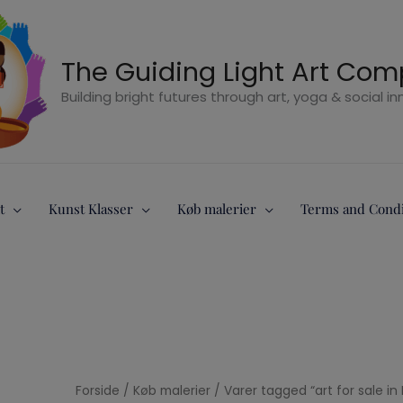
The Guiding Light Art Co
Building bright futures through art, yoga & social i
t
Kunst Klasser
Køb malerier
Terms and Condi
Forside
/
Køb malerier
/ Varer tagged “art for sale i