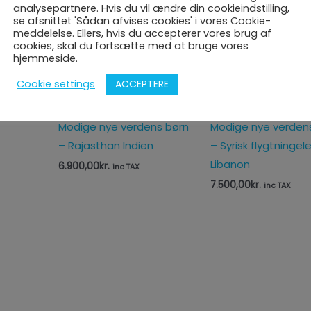
analysepartnere. Hvis du vil ændre din cookieindstilling,
se afsnittet 'Sådan afvises cookies' i vores Cookie-
meddelelse. Ellers, hvis du accepterer vores brug af
cookies, skal du fortsætte med at bruge vores
hjemmeside.
ACCEPTERE
Cookie settings
Modige nye verdens børn
Modige nye verden
– Rajasthan Indien
– Syrisk flygtningele
Libanon
6.900,00
kr.
inc TAX
7.500,00
kr.
inc TAX