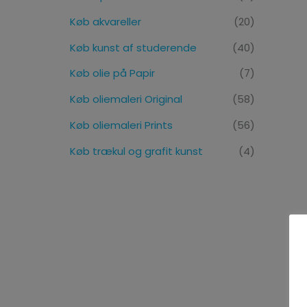
Køb akvareller
(20)
Køb kunst af studerende
(40)
Køb olie på Papir
(7)
Køb oliemaleri Original
(58)
Køb oliemaleri Prints
(56)
Køb trækul og grafit kunst
(4)