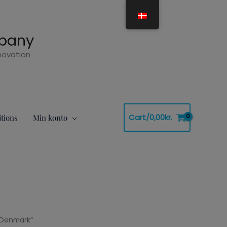
mpany
nnovation
Cart/
0,00
kr.
tions
Min konto
n Denmark”