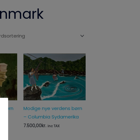
Denmark
s børn
Modige nye verdens børn
– Columbia Sydamerika
7.500,00
kr.
inc TAX