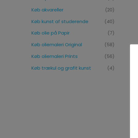
Køb akvareller
(20)
Køb kunst af studerende
(40)
Køb olie på Papir
(7)
Køb oliemaleri Original
(58)
Køb oliemaleri Prints
(56)
Køb trækul og grafit kunst
(4)