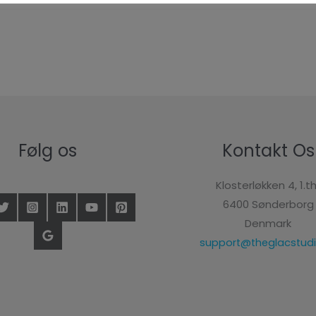
Følg os
Kontakt Os
Klosterløkken 4, 1.th
6400 Sønderborg
Denmark
support@theglacstudi