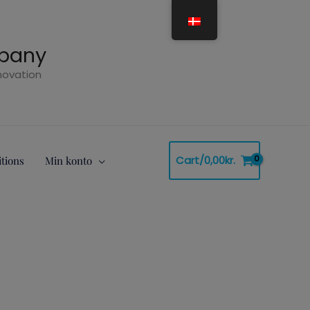
mpany
nnovation
Cart/
0,00
kr.
tions
Min konto