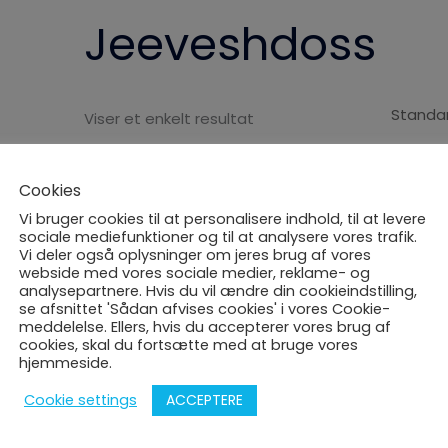
Jeeveshdoss
Viser et enkelt resultat
Cookies
Vi bruger cookies til at personalisere indhold, til at levere
sociale mediefunktioner og til at analysere vores trafik.
Vi deler også oplysninger om jeres brug af vores
webside med vores sociale medier, reklame- og
analysepartnere. Hvis du vil ændre din cookieindstilling,
se afsnittet 'Sådan afvises cookies' i vores Cookie-
meddelelse. Ellers, hvis du accepterer vores brug af
cookies, skal du fortsætte med at bruge vores
Skak af Jeevesh (8 år)
hjemmeside.
580,00
kr.
inc TAX
ACCEPTERE
Cookie settings