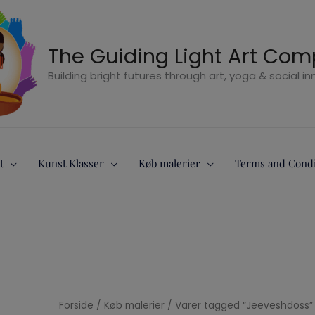
The Guiding Light Art Co
Building bright futures through art, yoga & social i
t
Kunst Klasser
Køb malerier
Terms and Condi
Forside
/
Køb malerier
/ Varer tagged “Jeeveshdoss”