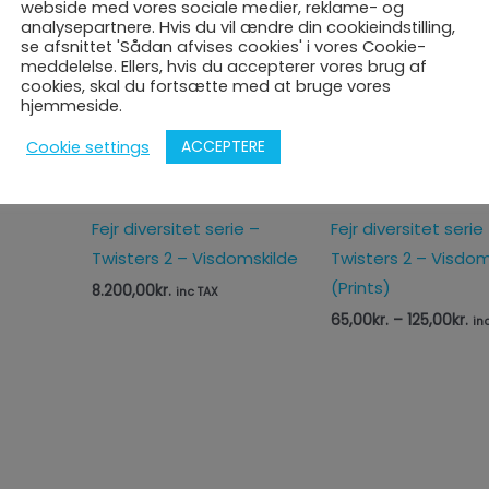
webside med vores sociale medier, reklame- og
analysepartnere. Hvis du vil ændre din cookieindstilling,
Pri
se afsnittet 'Sådan afvises cookies' i vores Cookie-
65
meddelelse. Ellers, hvis du accepterer vores brug af
til
cookies, skal du fortsætte med at bruge vores
125
hjemmeside.
ACCEPTERE
Cookie settings
Fejr diversitet serie –
Fejr diversitet serie
Twisters 2 – Visdomskilde
Twisters 2 – Visdom
(Prints)
8.200,00
kr.
inc TAX
65,00
kr.
–
125,00
kr.
in