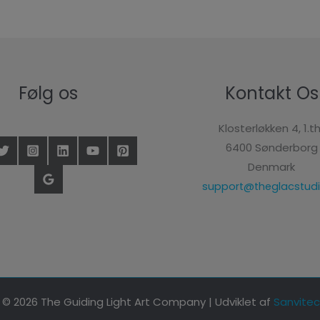
Følg os
Kontakt Os
Klosterløkken 4, 1.th
6400 Sønderborg
Denmark
support@theglacstudi
© 2026 The Guiding Light Art Company | Udviklet af
Sanvitec