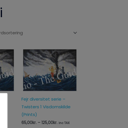
i
Prisinterval:
65,00kr.
til
125,00kr.
 –
Fejr diversitet serie –
ilde
Twisters 1 Visdomskilde
(Prints)
65,00
kr.
–
125,00
kr.
inc TAX