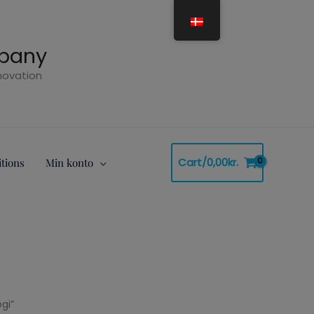
mpany
nnovation
Cart/
0,00
kr.
tions
Min konto
gi”