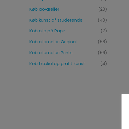
Køb akvareller
(20)
Køb kunst af studerende
(40)
Køb olie på Papir
(7)
Køb oliemaleri Original
(58)
Køb oliemaleri Prints
(56)
Køb trækul og grafit kunst
(4)