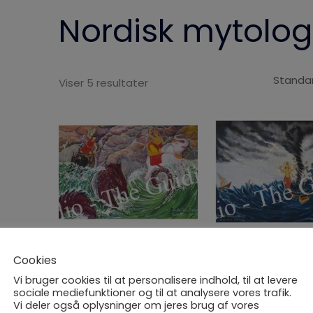
Nordisk mytolog
Viser 5 resultater
Prisinterval:
65,00kr.
til
125,00kr.
Fejr diversitet serie –
Fejr diversitet serie
Cookies
Kampen indenfor (Prints)
Twisters 1 Visdomsk
Vi bruger cookies til at personalisere indhold, til at levere
65,00
kr.
–
125,00
kr.
7.900,00
kr.
inc TAX
inc TAX
sociale mediefunktioner og til at analysere vores trafik.
Vi deler også oplysninger om jeres brug af vores