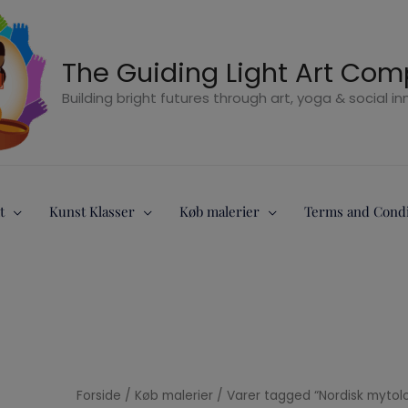
The Guiding Light Art Co
Building bright futures through art, yoga & social i
t
Kunst Klasser
Køb malerier
Terms and Condi
Forside
/
Køb malerier
/ Varer tagged “Nordisk mytolo