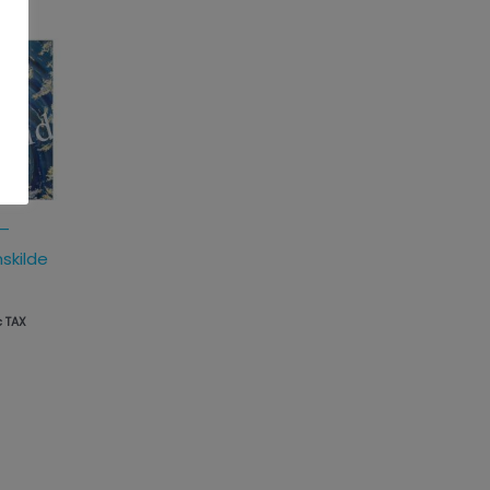
sinterval:
,00kr.
,00kr.
 –
skilde
c TAX