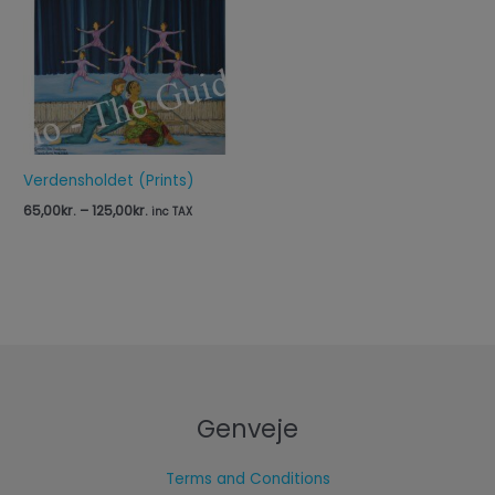
Prisinterval:
65,00kr.
til
125,00kr.
Verdensholdet (Prints)
65,00
kr.
–
125,00
kr.
inc TAX
Genveje
Terms and Conditions