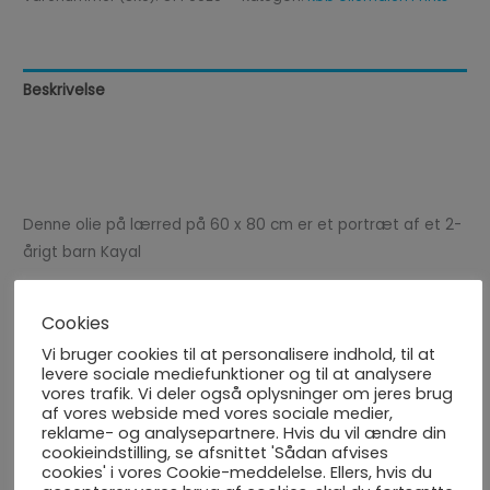
Beskrivelse
Yderligere information
Anmeldelser (0)
Denne olie på lærred på 60 x 80 cm er et portræt af et 2-
årigt barn Kayal
Cookies
Du kunne også være interesseret i...
Vi bruger cookies til at personalisere indhold, til at
levere sociale mediefunktioner og til at analysere
vores trafik. Vi deler også oplysninger om jeres brug
af vores webside med vores sociale medier,
reklame- og analysepartnere. Hvis du vil ændre din
cookieindstilling, se afsnittet 'Sådan afvises
cookies' i vores Cookie-meddelelse. Ellers, hvis du
Den lille
Den Lille
Roserne bag