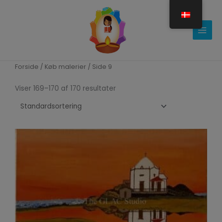
Gå
til
indholdet
Forside
/
Køb malerier
/ Side 9
Viser 169–170 af 170 resultater