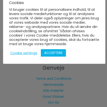
Cookies
Vi bruger cookies til at personalisere indhold, til at
levere sociale mediefunktioner og til at analysere
Valmue blomster
vores trafik. Vi deler også oplysninger om jeres brug
af vores webside med vores sociale medier,
400,00
kr.
inc TAX
reklame- og analysepartnere. Hvis du vil ændre din
cookieindstilling, se afsnittet 'Sådan afvises
cookies' i vores Cookie-meddelelse. Ellers, hvis du
accepterer vores brug af cookies, skal du fortsætte
←
1
2
3
…
6
7
8
9
med at bruge vores hjemmeside.
ACCEPTERE
Cookie settings
Genveje
Terms and Conditions
Hjemmeside
Køb malerier
Kunst Klasser
Om Os