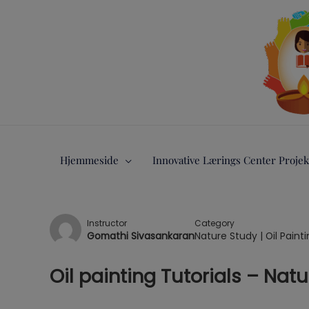
Gå
til
indholdet
Hjemmeside
Innovative Lærings Center Projek
Instructor
Category
Gomathi Sivasankaran
Nature Study
|
Oil Paint
Oil painting Tutorials – Nat