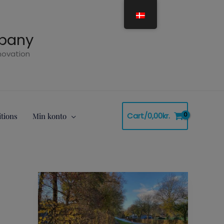
mpany
nnovation
Cart/
0,00
kr.
tions
Min konto