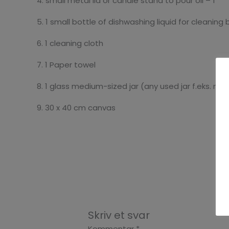
4. small metal lid or candle stand to pour oil – 1
5. 1 small bottle of dishwashing liquid for cleaning
6. 1 cleaning cloth
7. 1 Paper towel
8. 1 glass medium-sized jar (any used jar f.eks. ma
9. 30 x 40 cm canvas
Skriv et svar
Kommentar
*