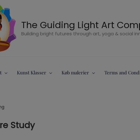
The Guiding Light Art Co
Building bright futures through art, yoga & social i
t
Kunst Klasser
Køb malerier
Terms and Condi
ing
ure Study