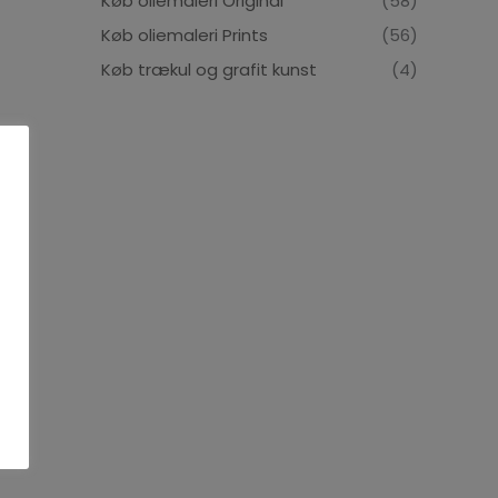
Køb oliemaleri Original
(58)
Køb oliemaleri Prints
(56)
Køb trækul og grafit kunst
(4)