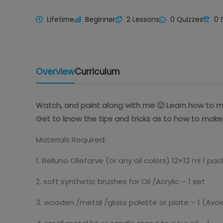
Lifetime
Beginner
2 Lessons
0 Quizzes
0 
Overview
Curriculum
Watch, and paint along with me 🙂 Learn how to ma
Get to know the tips and tricks as to how to make
Materials Required:
1. Belluno Oliefarve (or any oil colors) 12×12 ml 1 pac
2. soft synthetic brushes for Oil /Acrylic – 1 set
3. wooden /metal /glass palette or plate – 1 (Avoi