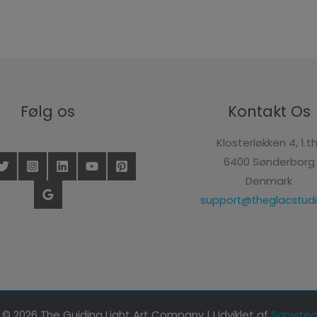
Følg os
Kontakt Os
Klosterløkken 4, 1.th
6400 Sønderborg
Denmark
support@theglacstudi
© 2026 The Guiding Light Art Company | Udviklet af
Sanvitec