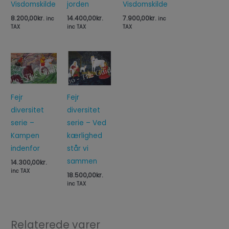
Visdomskilde
jorden
Visdomskilde
8.200,00
kr.
14.400,00
kr.
7.900,00
kr.
inc
inc
TAX
inc TAX
TAX
Fejr
Fejr
diversitet
diversitet
serie –
serie – Ved
Kampen
kærlighed
indenfor
står vi
sammen
14.300,00
kr.
inc TAX
18.500,00
kr.
inc TAX
Relaterede varer