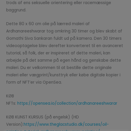
trods af ens seksuelle orientering eller racemæssige
baggrund.
Dette 80 x 60 cm olie på lærred maleri af
Ardhanareeshwarar tog omkring 30 timer og blev skabt af
Gomathi Siva Sankaran fuldt ud på kamera. Den 30 timers
videooptagelse blev derefter konverteret til en avanceret
tutorial, så folk, der er inspireret af dette maleri, kan
arbejde på det samme på egen hånd og genskabe dette
maleri. Du er velkommen til at bestille dette originale
maleri eller vægprint/kunsttryk eller købe digitale kopier i
form af NFT’er via OpenSea.
KØB
NFTs:
https://opensea.io/collection/ardhanareeshwarar
KØB KUNST KURSUS (på engelsk) (HD
Version):
https://www.theglacstudio.dk/courses/oil-