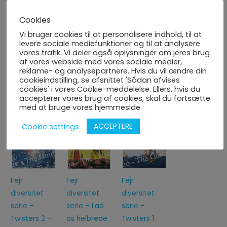
painting-tutorial-ardhanareeshwarar-painting/
Cookies
KØB KUNST KURSUS via UDEMY (på engelsk) (Standard
Vi bruger cookies til at personalisere indhold, til at
Version):
https://www.udemy.com/course/learn-
levere sociale mediefunktioner og til at analysere
ardhanareeshwarar-oilpainting
vores trafik. Vi deler også oplysninger om jeres brug
af vores webside med vores sociale medier,
reklame- og analysepartnere. Hvis du vil ændre din
(Første sektionen (6 lektioner) kan man få FRI ADGANG)
cookieindstilling, se afsnittet 'Sådan afvises
cookies' i vores Cookie-meddelelse. Ellers, hvis du
accepterer vores brug af cookies, skal du fortsætte
med at bruge vores hjemmeside.
Du kunne også være interesseret i...
ACCEPTERE
Cookie settings
Fejr
Fejr
Fejr
diversitet
diversitet
diversitet
serie –
serie – Lad
serie –
Twisters 2 –
os helbrede
Twisters 1