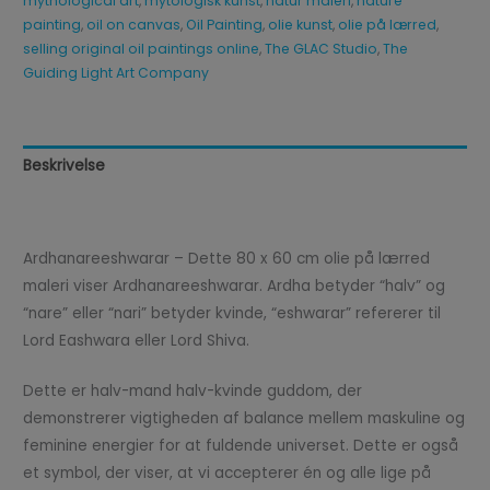
mythological art
,
mytologisk kunst
,
natur maleri
,
nature
painting
,
oil on canvas
,
Oil Painting
,
olie kunst
,
olie på lærred
,
selling original oil paintings online
,
The GLAC Studio
,
The
Guiding Light Art Company
Beskrivelse
Anmeldelser (0)
Ardhanareeshwarar – Dette 80 x 60 cm olie på lærred
maleri viser Ardhanareeshwarar. Ardha betyder “halv” og
“nare” eller “nari” betyder kvinde, “eshwarar” refererer til
Lord Eashwara eller Lord Shiva.
Dette er halv-mand halv-kvinde guddom, der
demonstrerer vigtigheden af balance mellem maskuline og
feminine energier for at fuldende universet. Dette er også
et symbol, der viser, at vi accepterer én og alle lige på