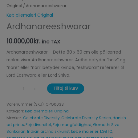
Original
/ Ardhanareeshwarar
Køb oliemaleri Original
Ardhanareeshwarar
10.000,00
kr.
inc TAX
Ardhanareeshwarar – Dette 80 x 60 cm olie på lærred
maleri viser Ardhanareeshwarar. Ardha betyder “halv” og
“nare” eller “nari” betyder kvinde, “eshwarar” refererer til
Lord Eashwara eller Lord Shiva.
Tilføj til kurv
-
+
Varenummer (SKU):
OPO0033
Kategori:
Køb oliemaleri Original
Mærker:
Celebrate Diversity
,
Celebrate Diversity Series
,
danish
art prints
,
Fejr diversitet
,
Fejr mangfoldighed
,
Gomathi Siva
Sankaran
,
Indian art
,
Indisk kunst
,
købe malerier
,
LGBTQ
,