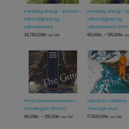
Kvindelig energi – kraften i
Kvindelig energi – k
tålmodighed og
tålmodighed og
udholdenhed
udholdenhed (Print
33.750,00
kr.
65,00
kr.
–
125,00
kr.
inc TAX
in
Prisinterval:
65,00kr.
til
125,00kr.
Privat kunstkommission –
Sripad Sri Vallabha
Shivalingam (Prints)
Teenage Guru
65,00
kr.
–
125,00
kr.
17.500,00
kr.
inc TAX
inc TAX