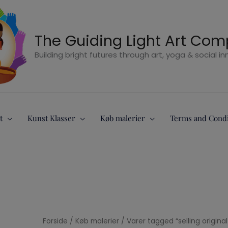
The Guiding Light Art Co
Building bright futures through art, yoga & social i
t
Kunst Klasser
Køb malerier
Terms and Condi
Forside
/
Køb malerier
/ Varer tagged “selling original