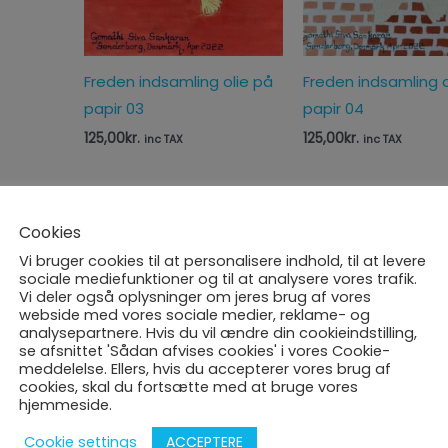
Freden indsamling olie på
Freden indsamling o
papir 03
papir 04
125,00
kr.
125,00
kr.
inc TAX
inc TAX
Cookies
Vi bruger cookies til at personalisere indhold, til at levere
sociale mediefunktioner og til at analysere vores trafik.
Vi deler også oplysninger om jeres brug af vores
UDSOLGT
webside med vores sociale medier, reklame- og
analysepartnere. Hvis du vil ændre din cookieindstilling,
se afsnittet 'Sådan afvises cookies' i vores Cookie-
Mahaperiyava – En rejse
Privat kunstkommis
meddelelse. Ellers, hvis du accepterer vores brug af
cookies, skal du fortsætte med at bruge vores
på retfærdighedens vej
Shivalingam
hjemmeside.
21.840,00
kr.
20.300,00
kr.
inc TAX
inc TAX
ACCEPTERE
Cookie settings