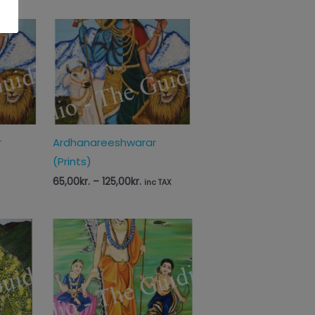
Prisinterval:
65,00kr.
til
125,00kr.
r
Ardhanareeshwarar
(Prints)
65,00
kr.
–
125,00
kr.
inc TAX
sinterval:
Prisinterval:
,00kr.
65,00kr.
til
,00kr.
125,00kr.