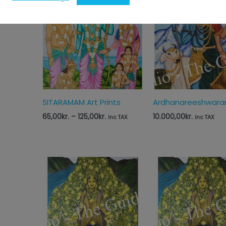
Prisinterval:
65,00kr.
til
125,00kr.
SITARAMAM Art Prints
Ardhanareeshwara
65,00
kr.
–
125,00
kr.
10.000,00
kr.
inc TAX
inc TAX
Pri
65
til
125