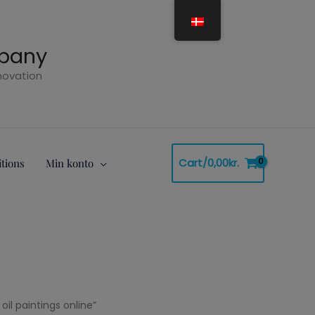
mpany
nnovation
Cart/
0,00
kr.
tions
Min konto
 oil paintings online”