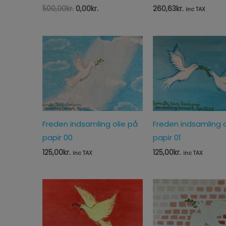
500,00
kr.
0,00
kr.
260,63
kr.
inc TAX
Freden indsamling olie på
Freden indsamling o
papir 00
papir 01
125,00
kr.
125,00
kr.
inc TAX
inc TAX