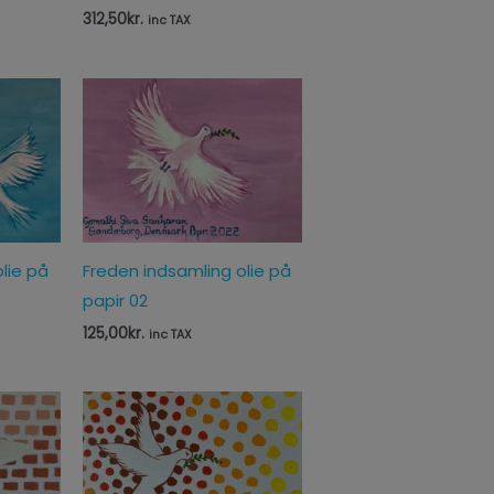
312,50
kr.
inc TAX
lie på
Freden indsamling olie på
papir 02
125,00
kr.
inc TAX