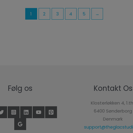
1
2
3
4
5
→
Følg os
Kontakt Os
Klosterløkken 4, 1.th
6400 Sønderborg
Denmark
support@theglacstudi