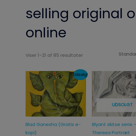
selling original o
online
Viser 1–21 af 85 resultater
Den
Den
Udsalg!
oprindelige
aktuelle
pris
pris
var:
er:
500,00kr..
0,00kr..
UDSOLGT
Blad Ganesha (Gratis e-
Blyant skitse serie
kopi)
Theresa Portræt