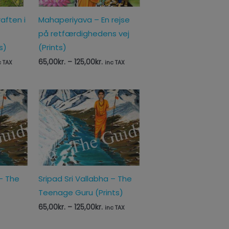
raften i
Mahaperiyava – En rejse
på retfærdighedens vej
s)
(Prints)
65,00
kr.
–
125,00
kr.
c TAX
inc TAX
Prisinterval:
65,00kr.
til
125,00kr.
 – The
Sripad Sri Vallabha – The
Teenage Guru (Prints)
65,00
kr.
–
125,00
kr.
inc TAX