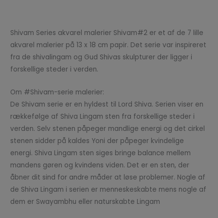
Anmeldelser (0)
Shivam Series akvarel malerier Shivam#2 er et af de 7 lille
akvarel malerier på 13 x 18 cm papir. Det serie var inspireret
fra de shivalingam og Gud Shivas skulpturer der ligger i
forskellige steder i verden.
Om #Shivam-serie malerier:
De Shivam serie er en hyldest til Lord Shiva. Serien viser en
rækkefølge af Shiva Lingam sten fra forskellige steder i
verden. Selv stenen påpeger mandlige energi og det cirkel
stenen sidder på kaldes Yoni der påpeger kvindelige
energi. Shiva Lingam sten siges bringe balance mellem
mandens gøren og kvindens viden. Det er en sten, der
åbner dit sind for andre måder at løse problemer. Nogle af
de Shiva Lingam i serien er menneskeskabte mens nogle af
dem er Swayambhu eller naturskabte Lingam