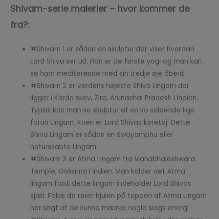
Shivam-serie malerier – hvor kommer de
fra?:
#Shivam 1 er sådan en skulptur der viser hvordan
Lord Shiva ser ud. Han er de første yogi og man kan
se ham mediterende med sin tredje øje åbent
#Shivam 2 er verdens højeste Shiva Lingam der
ligger i Kardo skov, Ziro, Arunachal Pradesh i Indien.
Typisk kan man se skulptur af en ko siddende lige
foran Lingam. Koen er Lord Shivas køretøj. Dette
Shiva Lingam er sådan en Swayambhu eller
naturskabte Lingam
#Shivam 3 er Atma Lingam fra Mahabhaleshwara
Temple, Gokarna i Indien. Man kalder det Atma
lingam fordi dette lingam indeholder Lord Shivas
sjæl. Folke de rører hjulen på toppen af Atma Lingam
har sagt at de kunne mærke nogle slags energi