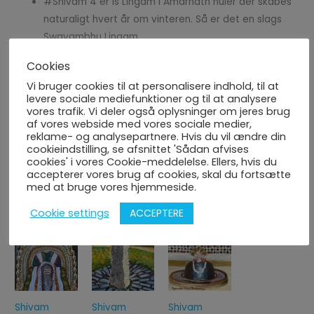
#Shivam 4 er Is Lingam i Amarnath huler der skabes
naturaligt hvert år om vinteren. Så er det en slags
Swayambhu Lingam
#Shivam 5 er Tarakeshwar Lingam i Vest Bengal i
Cookies
Indien
Vi bruger cookies til at personalisere indhold, til at
#Shivam 6 er en naturskabt Lingam i Ireland
levere sociale mediefunktioner og til at analysere
#Shivam 7 er Kalyanasundaresar tempels Lingam i
vores trafik. Vi deler også oplysninger om jeres brug
af vores webside med vores sociale medier,
Nallur, Tamil Nadu i Indien. det er mennekeskabte
reklame- og analysepartnere. Hvis du vil ændre din
Lingam. Alligevel siger folke at Lingam ændrer farven
cookieindstilling, se afsnittet 'Sådan afvises
fem gange hver dag
cookies' i vores Cookie-meddelelse. Ellers, hvis du
accepterer vores brug af cookies, skal du fortsætte
med at bruge vores hjemmeside.
ACCEPTERE
Cookie settings
Du kunne også være interesseret i...
Shivam
Shivam
Shivam