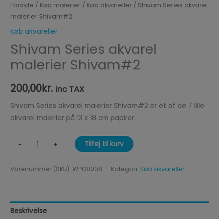
Forside
/
Køb malerier
/
Køb akvareller
/ Shivam Series akvarel
malerier Shivam#2
Køb akvareller
Shivam Series akvarel
malerier Shivam#2
200,00
kr.
inc TAX
Shivam Series akvarel malerier Shivam#2 er et af de 7 lille
akvarel malerier på 13 x 18 cm papirer.
Tilføj til kurv
-
+
Varenummer (SKU):
WPO0008
Kategori:
Køb akvareller
Beskrivelse