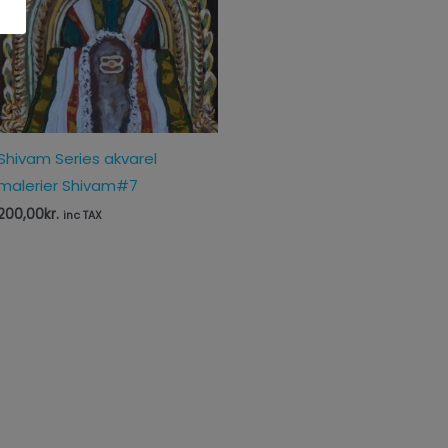
Shivam Series akvarel
malerier Shivam#7
200,00
kr.
inc TAX