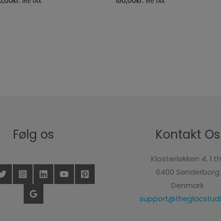
0,00
kr.
150,00
kr.
inc TAX
inc TAX
Følg os
Kontakt Os
Klosterløkken 4, 1.th
6400 Sønderborg
Denmark
support@theglacstudi