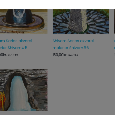
am Series akvarel
Shivam Series akvarel
rier Shivam#5
malerier Shivam#6
00
kr.
150,00
kr.
inc TAX
inc TAX