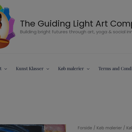
The Guiding Light Art Co
Building bright futures through art, yoga & social i
t
Kunst Klasser
Køb malerier
Terms and Condi
Shivam
Forside
/
Køb malerier
/
Kø