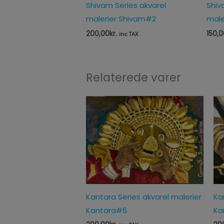
Shivam Series akvarel
Shiv
malerier Shivam#2
male
200,00
kr.
150,0
inc TAX
Relaterede varer
Kantara Series akvarel malerier
Ka
Kantara#6
Ka