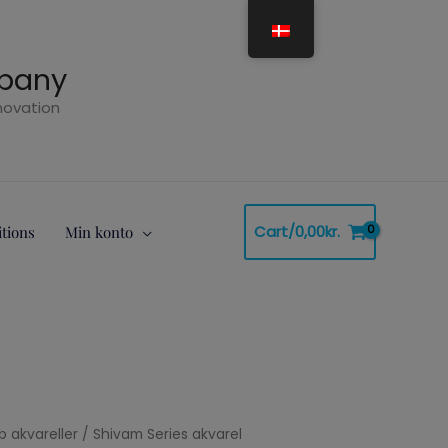
mpany
nnovation
Cart/
0,00
kr.
tions
Min konto
b akvareller
/ Shivam Series akvarel