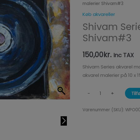
malerier Shivam#3
Series
akvarel
Køb akvareller
malerier
Shivam Serie
Shivam#3
Shivam#3
antal
150,00
kr.
inc TAX
Shivam Series akvarel mal
akvarel malerier på 10 x 
Tilf
-
+
Varenummer (SKU):
WPO0