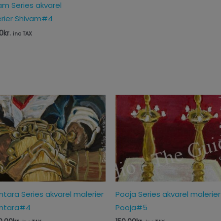
am Series akvarel
rier Shivam#4
0
kr.
inc TAX
ntara Series akvarel malerier
Pooja Series akvarel malerier
ntara#4
Pooja#5