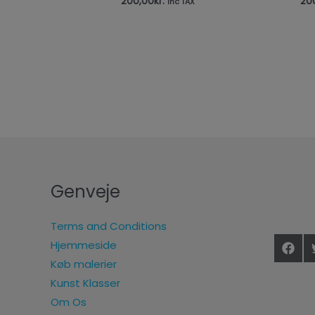
200,00
kr.
20
inc TAX
Genveje
Terms and Conditions
Hjemmeside
Køb malerier
Kunst Klasser
Om Os