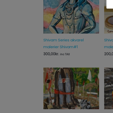
Shivam Series akvarel
Shiv
malerier Shivam#1
male
300,00
kr.
200,
inc TAX