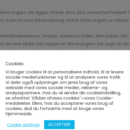
iva Lingam der ligger i Kardo skov, Ziro, Arunachal Pradesh i 
am. Koen er Lord Shivas køretøj. Dette Shiva Lingam er såda
Mahabhaleshwara Temple, Gokarna i Indien. Man kalder det 
olke de rører hjulen på toppen af Atma Lingam har sagt at d
ath huler der skabes naturaligt hvert år om vinteren. Så e
m i Vest Bengal i Indien
Cookies
gam i Ireland
Vi bruger cookies til at personalisere indhold, til at levere
 tempels Lingam i Nallur, Tamil Nadu i Indien. det er mennek
sociale mediefunktioner og til at analysere vores trafik.
Vi deler også oplysninger om jeres brug af vores
gange hver dag
webside med vores sociale medier, reklame- og
analysepartnere. Hvis du vil ændre din cookieindstilling,
se afsnittet 'Sådan afvises cookies' i vores Cookie-
meddelelse. Ellers, hvis du accepterer vores brug af
esseret i...
cookies, skal du fortsætte med at bruge vores
hjemmeside.
ACCEPTERE
Cookie settings