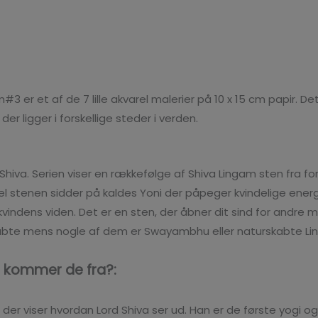
3 er et af de 7 lille akvarel malerier på 10 x 15 cm papir. Det
er ligger i forskellige steder i verden.
 Shiva. Serien viser en rækkefølge af Shiva Lingam sten fra fo
l stenen sidder på kaldes Yoni der påpeger kvindelige energi
ndens viden. Det er en sten, der åbner dit sind for andre m
kabte mens nogle af dem er Swayambhu eller naturskabte L
r kommer de fra?:
r der viser hvordan Lord Shiva ser ud. Han er de første yo