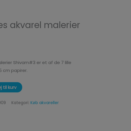
s akvarel malerier
erier Shivam#3 er et af de 7 lille
15 cm papirer.
øj til kurv
009
Kategori:
Køb akvareller