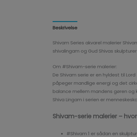
Beskrivelse
Anmeldelser (0)
Shivam Series akvarel malerier Shivam#
shivalingam og Gud Shivas skulpturer d
Om #Shivam-serie malerier:
De Shivam serie er en hyldest til Lord
påpeger mandlige energi og det cirke
balance mellem mandens gøren og kvi
Shiva Lingam i serien er menneskes
Shivam-serie malerier – hvo
#Shivam 1 er sådan en skulptu