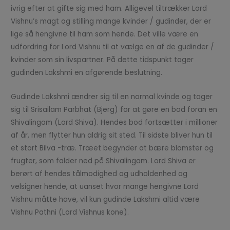
ivrig efter at gifte sig med ham. Alligevel tiltrækker Lord
Vishnu’s magt og stilling mange kvinder / gudinder, der er
lige så hengivne til ham som hende. Det ville være en
udfordring for Lord Vishnu til at vælge en af de gudinder /
kvinder som sin livspartner. På dette tidspunkt tager
gudinden Lakshmi en afgørende beslutning.
Gudinde Lakshmi ændrer sig til en normal kvinde og tager
sig til Srisailam Parbhat (Bjerg) for at gøre en bod foran en
Shivalingam (Lord Shiva). Hendes bod fortsætter i millioner
af år, men flytter hun aldrig sit sted. Til sidste bliver hun til
et stort Bilva -træ. Træet begynder at bære blomster og
frugter, som falder ned på Shivalingam. Lord Shiva er
berørt af hendes tålmodighed og udholdenhed og
velsigner hende, at uanset hvor mange hengivne Lord
Vishnu måtte have, vil kun gudinde Lakshmi altid være
Vishnu Pathni (Lord Vishnus kone).