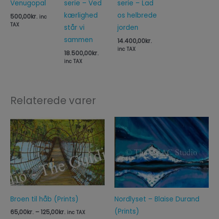
Venugopal
serie – Ved
serie – Lad
kærlighed
os helbrede
500,00
kr.
inc
TAX
står vi
jorden
sammen
14.400,00
kr.
inc TAX
18.500,00
kr.
inc TAX
Relaterede varer
Prisinterval:
65,00kr.
til
125,00kr.
Broen til håb (Prints)
Nordlyset – Blaise Durand
(Prints)
65,00
kr.
–
125,00
kr.
inc TAX