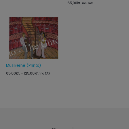
65,00
kr.
inc TAX
Prisinterval:
65,00kr.
til
125,00kr.
Musikerne (Prints)
65,00
kr.
–
125,00
kr.
inc TAX