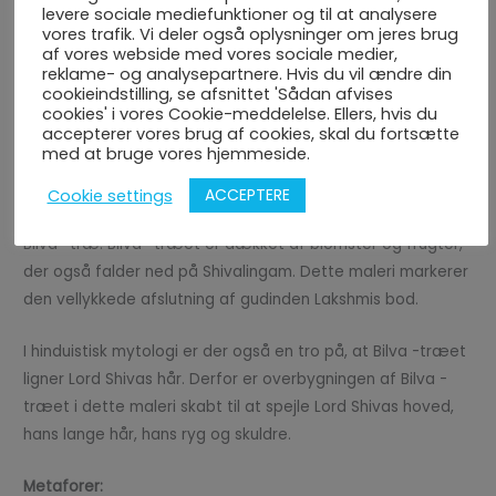
forskellige helbredstilstande, herunder mavesår, gigt, tab
levere sociale mediefunktioner og til at analysere
af appetit, luftvejsproblemer, diabetes, diarré,
vores trafik. Vi deler også oplysninger om jeres brug
af vores webside med vores sociale medier,
forstoppelse og kolesterol.
reklame- og analysepartnere. Hvis du vil ændre din
cookieindstilling, se afsnittet 'Sådan afvises
Beskrivelse af maleriet:
cookies' i vores Cookie-meddelelse. Ellers, hvis du
accepterer vores brug af cookies, skal du fortsætte
med at bruge vores hjemmeside.
Baseret på historien har jeg placeret Shivalingam i en
naturskøn udsigt over Srisailam -bjergene og gudinden
ACCEPTERE
Cookie settings
Lakshmi i form af en normal kvinde forvandlet til et stort
Bilva -træ. Bilva -træet er dækket af blomster og frugter,
der også falder ned på Shivalingam. Dette maleri markerer
den vellykkede afslutning af gudinden Lakshmis bod.
I hinduistisk mytologi er der også en tro på, at Bilva -træet
ligner Lord Shivas hår. Derfor er overbygningen af Bilva -
træet i dette maleri skabt til at spejle Lord Shivas hoved,
hans lange hår, hans ryg og skuldre.
Metaforer: