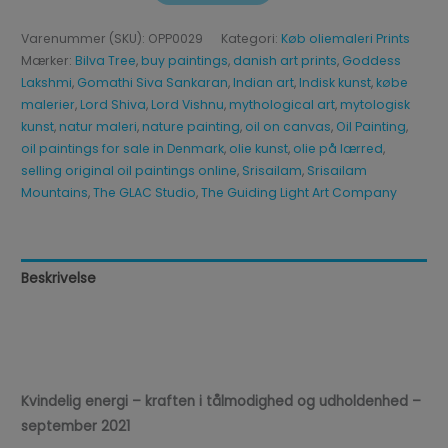
Varenummer (SKU):
OPP0029
Kategori:
Køb oliemaleri Prints
Mærker:
Bilva Tree
,
buy paintings
,
danish art prints
,
Goddess
Lakshmi
,
Gomathi Siva Sankaran
,
Indian art
,
Indisk kunst
,
købe
malerier
,
Lord Shiva
,
Lord Vishnu
,
mythological art
,
mytologisk
kunst
,
natur maleri
,
nature painting
,
oil on canvas
,
Oil Painting
,
oil paintings for sale in Denmark
,
olie kunst
,
olie på lærred
,
selling original oil paintings online
,
Srisailam
,
Srisailam
Mountains
,
The GLAC Studio
,
The Guiding Light Art Company
Beskrivelse
Yderligere information
Anmeldelser (0)
Kvindelig energi – kraften i tålmodighed og udholdenhed –
september 2021