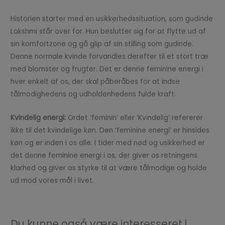
Historien starter med en usikkerhedssituation, som gudinde
Lakshmi står over for. Hun beslutter sig for at flytte ud af
sin komfortzone og gå glip af sin stilling som gudinde.
Denne normale kvinde forvandles derefter til et stort træ
med blomster og frugter. Det er denne feminine energi i
hver enkelt af os, der skal påberåbes for at indse
tålmodighedens og udholdenhedens fulde kraft.
Kvindelig energi:
Ordet ‘feminin’ eller ’Kvindelig’ refererer
ikke til det kvindelige køn. Den ‘feminine energi’ er hinsides
køn og er inden i os alle. I tider med nød og usikkerhed er
det denne feminine energi i os, der giver os retningens
klarhed og giver os styrke til at være tålmodige og holde
ud mod vores mål i livet.
Du kunne også være interesseret i...