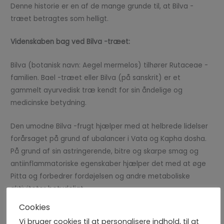
Denne historie er en af ​​de mange grunde til, at Bilva -
træet betragtes som helligt.
Videnskaben bag ved Bilva -træet:
Bilva (botanisk navn: Aegel mermelos) tilhører Rutaceae -
familien. Bael -træet eller Bilva (på sanskrit) er et
gammelt ayurvedisk træ kendt for sin åndelige og
medicinske betydning.
Den umodne Bilva -frugt hjælper med at helbrede lidelser
forårsaget på grund af ubalancer i Vata og Kapha dosha.
På grund af sin astringerende, bitre og skarpe smag og
antiinflammatoriske egenskaber hjælper det med at øge
Pitta og forbedrer fordøjelsen og andre metaboliske
aktiviteter betydeligt.
Cookies
Bilva er antiinflammatorisk og er kendt for at hjælpe
Vi bruger cookies til at personalisere indhold, til at