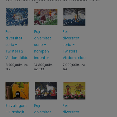
Fejr
Fejr
Fejr
diversitet
diversitet
diversitet
serie –
serie –
serie –
Twisters 2 –
Kampen
Twisters 1
Visdomskilde
indenfor
Visdomskilde
8.200,00
kr.
14.300,00
kr.
7.900,00
kr.
inc
inc
TAX
inc TAX
TAX
Shivalingam
Fejr
Fejr
– Darshajit
diversitet
diversitet