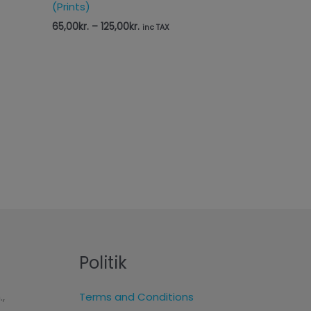
(Prints)
65,00
kr.
–
125,00
kr.
inc TAX
Politik
.,
Terms and Conditions