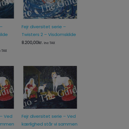
 –
Fejr diversitet serie –
ilde
Twisters 2 – Visdomskilde
8.200,00
kr.
inc TAX
c TAX
Prisinterval:
65,00kr.
til
125,00kr.
e – Ved
Fejr diversitet serie – Ved
 sammen
kærlighed står vi sammen