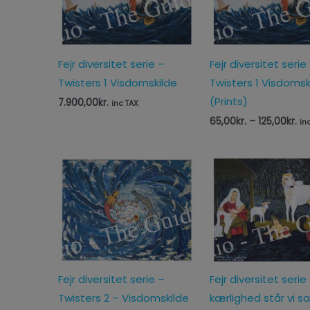
Fejr diversitet serie –
Fejr diversitet serie
Twisters 1 Visdomskilde
Twisters 1 Visdomsk
(Prints)
7.900,00
kr.
inc TAX
65,00
kr.
–
125,00
kr.
in
Prisinterval:
65,00kr.
til
125,00kr.
Fejr diversitet serie –
Fejr diversitet seri
Twisters 2 – Visdomskilde
kærlighed står vi