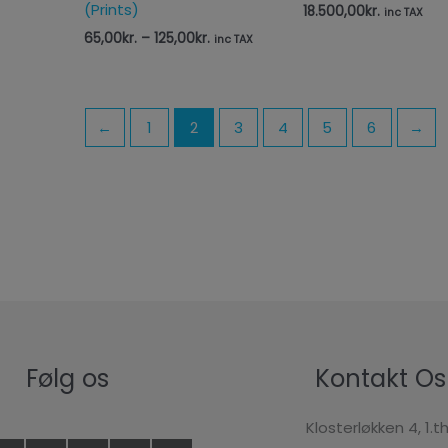
(Prints)
18.500,00
kr.
inc TAX
65,00
kr.
–
125,00
kr.
inc TAX
←
1
2
3
4
5
6
→
Følg os
Kontakt Os
Klosterløkken 4, 1.th