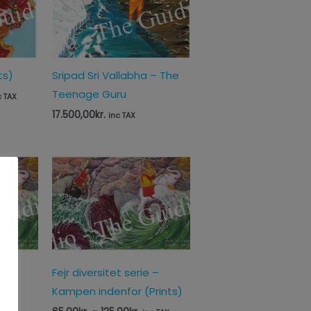
ts)
Sripad Sri Vallabha – The
Teenage Guru
c TAX
17.500,00
kr.
inc TAX
Prisinterval:
65,00kr.
til
125,00kr.
 –
Fejr diversitet serie –
Kampen indenfor (Prints)