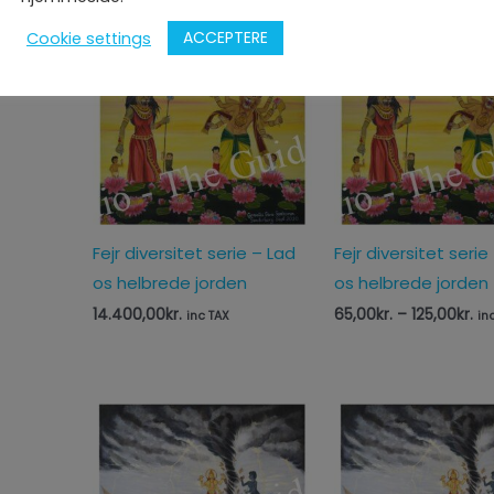
65,00
kr.
–
125,00
kr.
14.300,00
kr.
inc TAX
inc TAX
ACCEPTERE
Cookie settings
Pri
65
til
125
Fejr diversitet serie – Lad
Fejr diversitet serie
os helbrede jorden
os helbrede jorden 
14.400,00
kr.
65,00
kr.
–
125,00
kr.
inc TAX
in
Pri
65
til
125