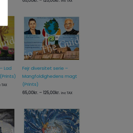
65,00
kr.
–
125,00
kr.
inc TAX
sinterval:
Prisinterval:
,00kr.
65,00kr.
til
,00kr.
125,00kr.
 – Lad
Fejr diversitet serie –
(Prints)
Mangfoldighedens magt
(Prints)
c TAX
65,00
kr.
–
125,00
kr.
inc TAX
sinterval:
,00kr.
,00kr.