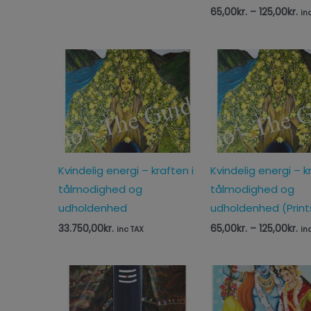
65,00
kr.
–
125,00
kr.
in
Pri
65
til
125
Kvindelig energi – kraften i
Kvindelig energi – k
tålmodighed og
tålmodighed og
udholdenhed
udholdenhed (Print
33.750,00
kr.
65,00
kr.
–
125,00
kr.
inc TAX
in
Prisinterval:
Pri
65,00kr.
65
til
til
125,00kr.
125