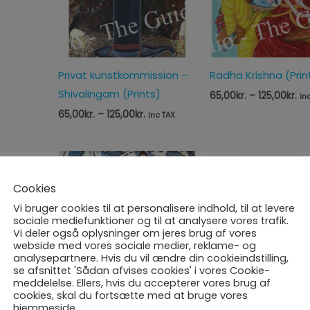
Privat kunstkommission –
Radha Krishna (Prin
Shivalingam (Prints)
65,00
kr.
–
125,00
kr.
in
65,00
kr.
–
125,00
kr.
inc TAX
Prisinterval:
65,00kr.
til
Cookies
125,00kr.
Vi bruger cookies til at personalisere indhold, til at levere
sociale mediefunktioner og til at analysere vores trafik.
Vi deler også oplysninger om jeres brug af vores
webside med vores sociale medier, reklame- og
analysepartnere. Hvis du vil ændre din cookieindstilling,
se afsnittet 'Sådan afvises cookies' i vores Cookie-
Sripad Sri Vallabha – The
Fejr diversitet serie
meddelelse. Ellers, hvis du accepterer vores brug af
Teenage Guru (Prints)
Kampen indenfor
cookies, skal du fortsætte med at bruge vores
hjemmeside.