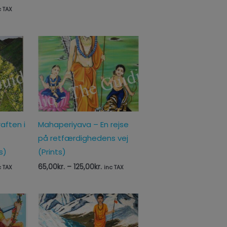
c TAX
sinterval:
Prisinterval:
,00kr.
65,00kr.
til
,00kr.
125,00kr.
raften i
Mahaperiyava – En rejse
på retfærdighedens vej
s)
(Prints)
65,00
kr.
–
125,00
kr.
c TAX
inc TAX
sinterval:
,00kr.
,00kr.