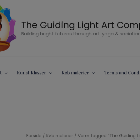
The Guiding Light Art Co
Building bright futures through art, yoga & social i
t
Kunst Klasser
Køb malerier
Terms and Condi
Forside
/
Køb malerier
/
Varer tagged “The Guiding L