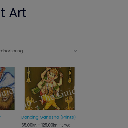
t Art
sinterval:
Prisinterval:
,00kr.
65,00kr.
til
,00kr.
125,00kr.
r
Dancing Ganesha (Prints)
65,00
kr.
–
125,00
kr.
inc TAX