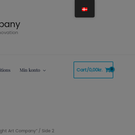
mpany
nnovation
Cart/
0,00
kr.
tions
Min konto
ight Art Company”
/ Side 2