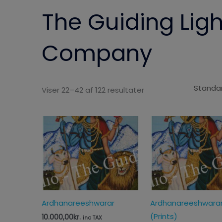
The Guiding Ligh
Company
Viser 22–42 af 122 resultater
Pri
65
til
125
Ardhanareeshwarar
Ardhanareeshwara
(Prints)
10.000,00
kr.
inc TAX